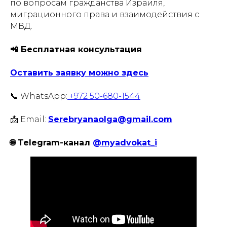
по вопросам гражданства Израиля,
миграционного права и взаимодействия с
МВД.
📲 Бесплатная консультация
Оставить заявку можно здесь
📞 WhatsApp:
+972 50-680-1544
📩 Email:
Serebryanaolga@gmail.com
🌐 Telegram-канал
@myadvokat_i