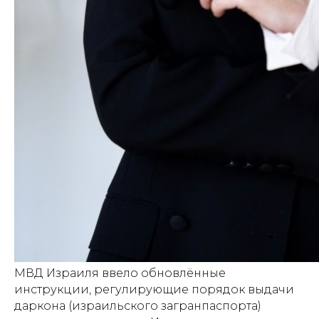
МВД Израиля ввело обновлённые
инструкции, регулирующие порядок выдачи
даркона (израильского загранпаспорта)