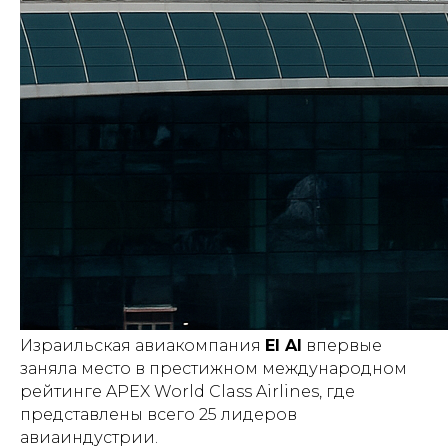
Израильская авиакомпания
El Al
впервые
заняла место в престижном международном
рейтинге APEX World Class Airlines, где
представлены всего 25 лидеров
авиаиндустрии.