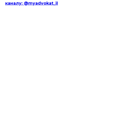
каналу: @myadvokat_il