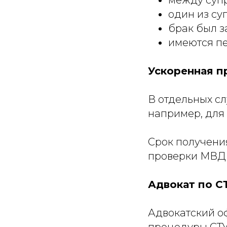
один из су
брак был з
имеются п
Ускоренная 
В отдельных с
например, для
Срок получения
проверки МВД 
Адвокат по С
Адвокатский о
процедуры СТУ