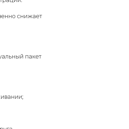
венно снижает
уальный пакет
живании;
пруга