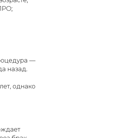
ПРО;
процедура —
а назад.
лет, однако
ождает
ез брак.