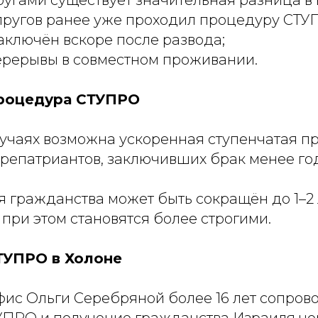
пругов ранее уже проходил процедуру СТУ
аключён вскоре после развода;
ерерывы в совместном проживании.
процедура СТУПРО
лучаях возможна ускоренная ступенчатая 
 репатриантов, заключивших брак менее год
 гражданства может быть сокращён до 1–2 
при этом становятся более строгими.
ТУПРО в Холоне
фис Ольги Серебряной более 16 лет сопров
ПРО и получение гражданства Израиля чер