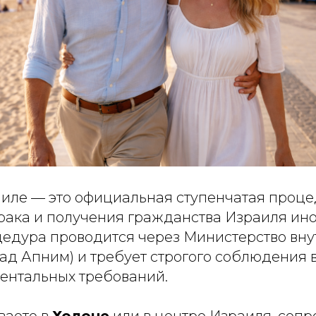
иле — это официальная ступенчатая проц
рака и получения гражданства Израиля ин
цедура проводится через Министерство вну
д Апним) и требует строгого соблюдения в
ментальных требований.
ваете в
Холоне
или в центре Израиля, соп