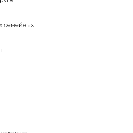
х семейных
от
возрасте;