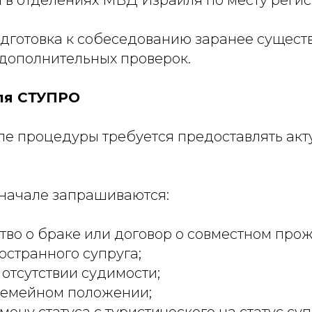
дготовка к собеседованию заранее сущест
 дополнительных проверок.
ля СТУПРО
пе процедуры требуется предоставлять акт
 начале запрашиваются:
тво о браке или договор о совместном про
остранного супруга;
 отсутствии судимости;
семейном положении;
мену статуса с туристического на статус су