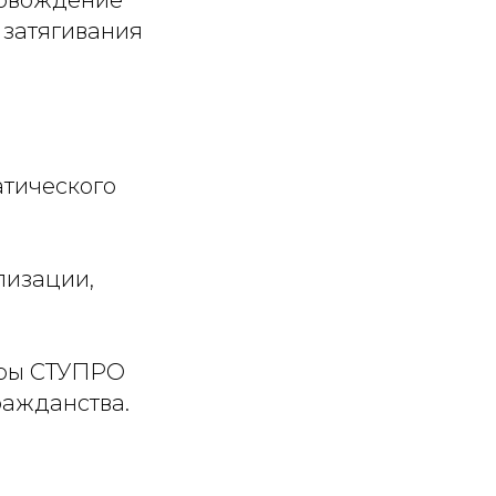
 затягивания
атического
лизации,
уры СТУПРО
ражданства.