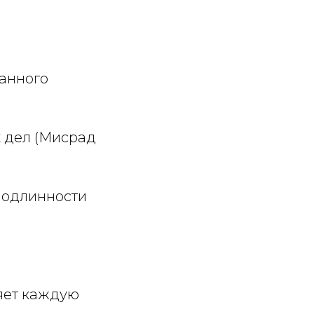
анного
 дел (Мисрад
подлинности
яет каждую