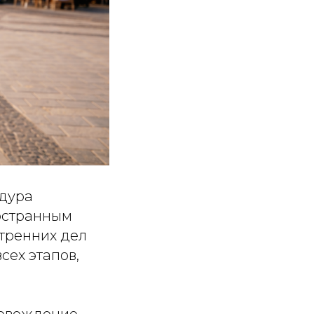
едура
остранным
тренних дел
сех этапов,
ровождение