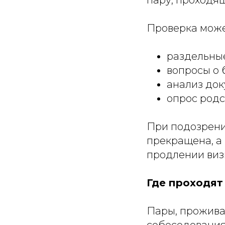
Проверка може
раздельные
вопросы о 
анализ док
опрос родс
При подозрени
прекращена, а 
продлении виз
Где проходят
Пары, прожива
собеседования