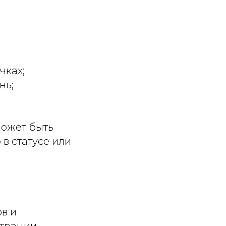
чках;
нь;
ожет быть
в статусе или
в и
трации.