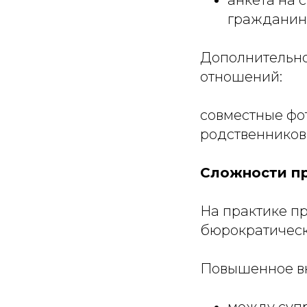
гражданин
Дополнительно
отношений:
совместные фот
родственников 
Сложности п
На практике п
бюрократическ
Повышенное вн
между супр