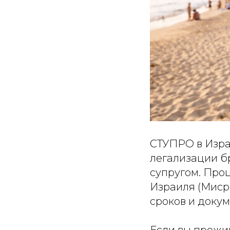
СТУПРО в Изра
легализации б
супругом. Про
Израиля (Мисра
сроков и доку
Если вы прожи