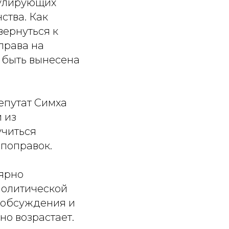
гулирующих
ства. Как
вернуться к
права на
 быть вынесена
епутат Симха
 из
учиться
поправок.
лярно
политической
 обсуждения и
о возрастает.