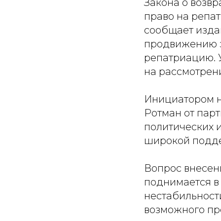
Закона о возв
право на репа
сообщает изда
продвижению з
репатриацию. 
на рассмотрени
Инициатором н
Ротман от пар
политических 
широкой подде
Вопрос внесен
поднимается в
нестабильност
возможного пр