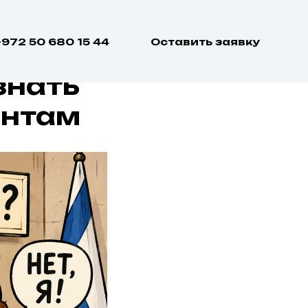
дают
+972 50 680 15 44
Оставить заявку
знать
антам