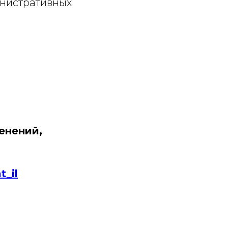
инистративных
енений,
_il