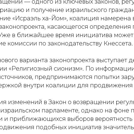
ращении — одного из ключевых законов, ре
триацию и получение израильского граждан
ние «Исраэль ха-Йом», коалиция намерена 
аконопроекта, касающегося определения 
Уже в ближайшее время инициатива может
е комиссии по законодательству Кнессета.
ового варианта законопроекта выступает д
тии «Религиозный сионизм». По информации
источников, предпринимаются попытки зар
ржкой внутри коалиции для продвижения 
ия изменений в Закон о возвращении регу
 израильском парламенте, однако на фоне 
и и приближающихся выборов вероятность
одвижения подобных инициатив значительн