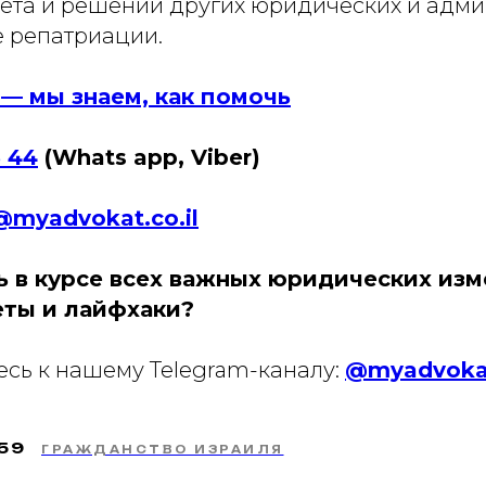
чета и решении других юридических и адм
е репатриации.
— мы знаем, как помочь
5 44
(Whats app, Viber)
@myadvokat.co.il
ь в курсе всех важных юридических изм
еты и лайфхаки?
сь к нашему Telegram-каналу:
@myadvokat
:59
ГРАЖДАНСТВО ИЗРАИЛЯ