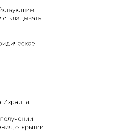
действующим
е откладывать
юридическое
а Израиля.
 получении
ения, открытии