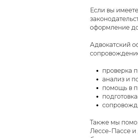
Если вы имеет
законодательс
оформление до
Адвокатский о
сопровождение
проверка п
анализ и п
помощь в п
подготовка
сопровожде
Также мы помо
Лессе-Пассе и