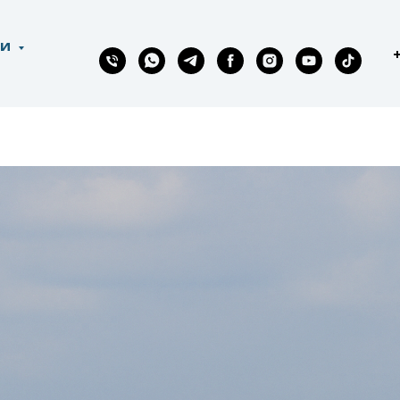
ГИ
новила полёты в