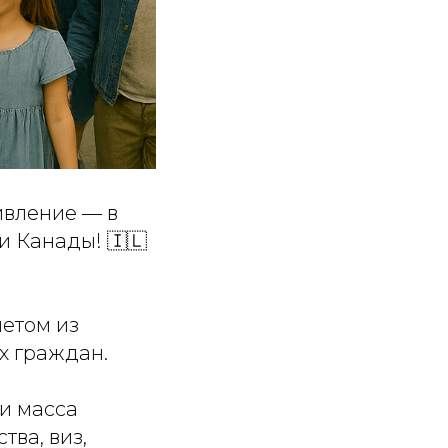
ивление — в
и Канады! 🇮🇱
летом из
х граждан.
 и масса
ва, виз,