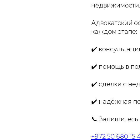
недвижимости
Адвокатский о
каждом этапе:
✔️ консультац
✔️ помощь в по
✔️ сделки с н
✔️ надёжная п
📞 Запишитесь
+972 50 680 15 