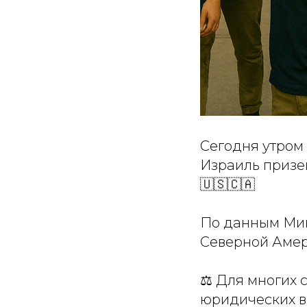
Сегодня утром
Израиль призем
🇺🇸🇨🇦
По данным Мин
Северной Амер
⚖️ Для многих 
юридических в