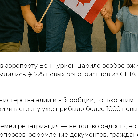
 в аэропорту Бен-Гурион царило особое ож
лились ✈️ 225 новых репатриантов из США 
истерства алии и абсорбции, только этим 
ики в страну уже прибыло более 1000 новы
семей репатриация — не только радость, но
опросов: оформление документов, гражданст