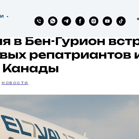
ГИ
я в Бен-Гурион вст
вых репатриантов 
 Канады
НОВОСТИ