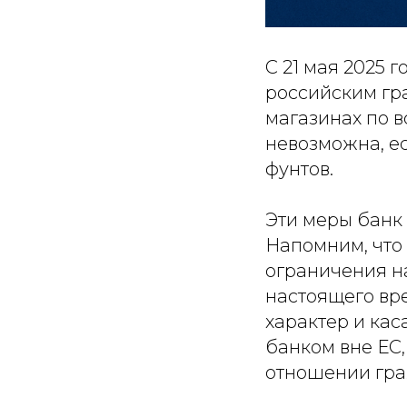
С 21 мая 2025 
российским гра
магазинах по в
невозможна, е
фунтов.
Эти меры банк
Напомним, что 
ограничения н
настоящего вр
характер и ка
банком вне ЕС
отношении гра