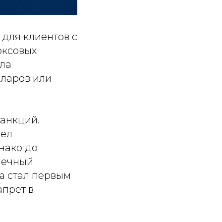
для клиентов с
юксовых
ала
лларов или
анкций.
вёл
нако до
чечный
a
стал первым
прет в