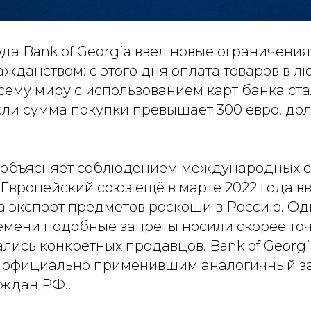
года
Bank of Georgia
ввёл новые ограничения 
жданством: с этого дня оплата товаров в л
сему миру с использованием карт банка ст
сли сумма покупки превышает 300 евро, до
 объясняет соблюдением международных с
Европейский союз ещё в марте 2022 года в
а экспорт предметов роскоши в Россию. Од
емени подобные запреты носили скорее то
сались конкретных продавцов.
Bank of Georgi
, официально применившим аналогичный за
ждан РФ..