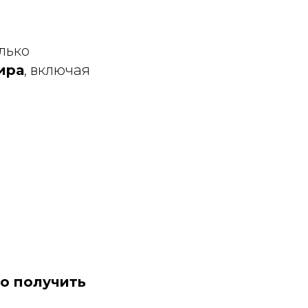
лько
ира
, включая
ро получить