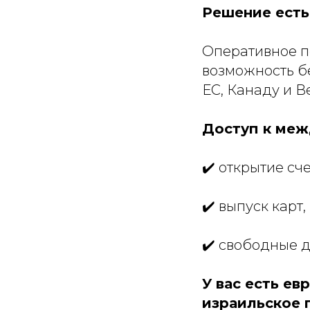
Решение есть
Оперативное п
возможность б
ЕС, Канаду и 
Доступ к меж
✔️ открытие сче
✔️ выпуск карт,
✔️ свободные 
У вас есть ев
израильское 