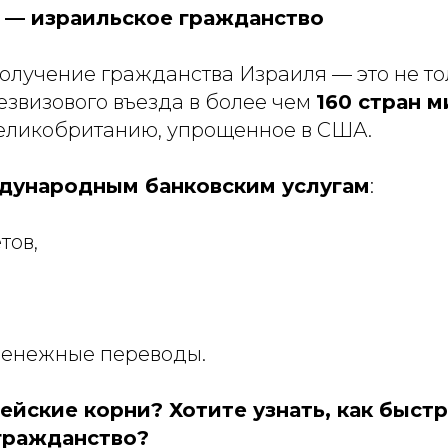
 — израильское гражданство
олучение гражданства Израиля — это не то
езвизового въезда в более чем
160 стран м
Великобританию, упрощенное в США.
дународным банковским услугам
:
тов,
денежные переводы.
рейские корни? Хотите узнать, как быст
гражданство?