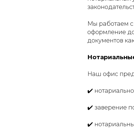
законодательст
Мы работаем с
оформление до
документов как
Нотариальные
Наш офис пред
✔️ нотариальн
✔️ заверение 
✔️ нотариальны