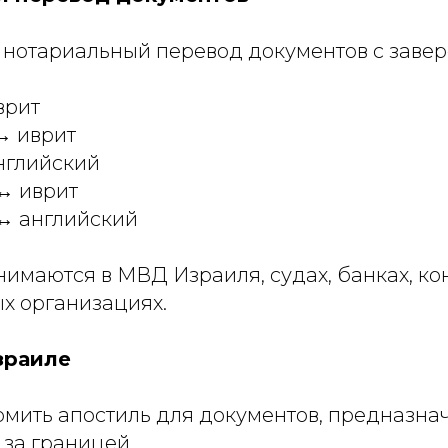
нотариальный перевод документов с завер
врит
↔ иврит
нглийский
↔ иврит
 ↔ английский
имаются в МВД Израиля, судах, банках, кон
 организациях.
зраиле
мить апостиль для документов, предназна
 за границей.