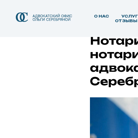
О НАС
УСЛУ
ОТЗЫВЫ
Нотари
нотар
адвок
Сереб