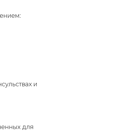
ением:
сульствах и
ченных для