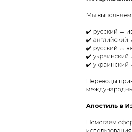
Мы выполняем 
✔️ русский ↔ и
✔️ английский 
✔️ русский ↔ а
✔️ украинский 
✔️ украинский
Переводы прин
международных
Апостиль в И
Помогаем офор
использования