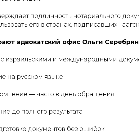
верждает подлинность нотариального доку
льзовать его в странах, подписавших Гааг
ают адвокатский офис Ольги Серебря
ы с израильскими и международными доку
ие на русском языке
ормление — часто в день обращения
ие до полного результата
одготовке документов без ошибок