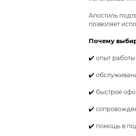
Апостиль подт
позволяет испо
Почему выбир
✔️ опыт работ
✔️ обслуживан
✔️ быстрое оф
✔️ сопровожден
✔️ помощь в п