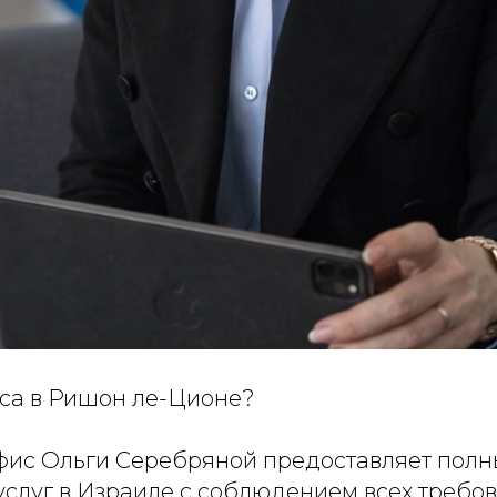
са в Ришон ле-Ционе?
фис Ольги Серебряной предоставляет полн
услуг в Израиле с соблюдением всех требо