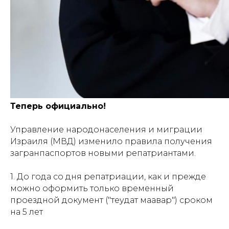
Теперь официально!
Управление народонаселения и миграции
Израиля (МВД) изменило правила получения
загранпаспортов новыми репатриантами.
1. До года со дня репатриации, как и прежде
можно оформить только временный
проездной документ ("теудат маавар") сроком
на 5 лет