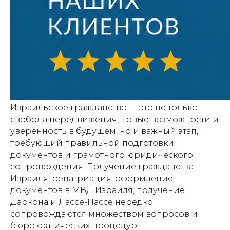
Израильское гражданство — это не только
свобода передвижения, новые возможности и
уверенность в будущем, но и важный этап,
требующий правильной подготовки
документов и грамотного юридического
сопровождения. Получение гражданства
Израиля, репатриация, оформление
документов в МВД Израиля, получение
Даркона и Лассе-Пассе нередко
сопровождаются множеством вопросов и
бюрократических процедур.