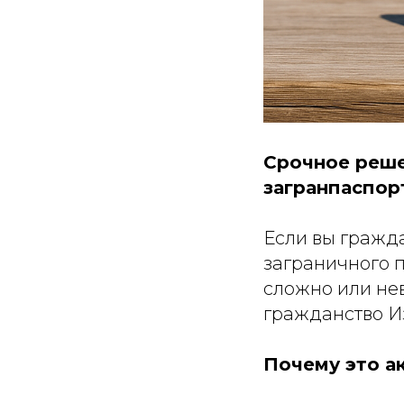
Срочное реше
загранпаспор
Если вы гражд
заграничного п
сложно или нев
гражданство И
Почему это а