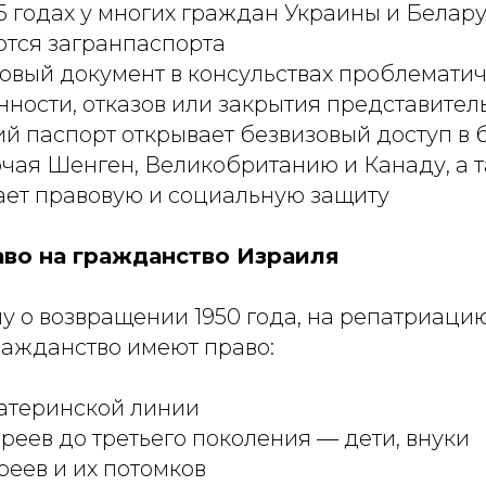
5 годах у многих граждан Украины и Белар
тся загранпаспорта
овый документ в консульствах проблематич
ности, отказов или закрытия представител
й паспорт открывает безвизовый доступ в 
ючая Шенген, Великобританию и Канаду, а 
ет правовую и социальную защиту
аво на гражданство Израиля
у о возвращении 1950 года, на репатриаци
ражданство имеют право:
атеринской линии
реев до третьего поколения — дети, внуки
реев и их потомков