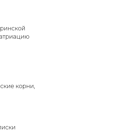
еринской
патриацию
ские корни,
писки