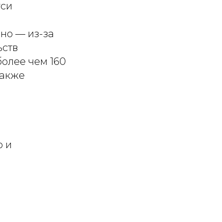
уси
но — из-за
ьств
более чем 160
также
ю и