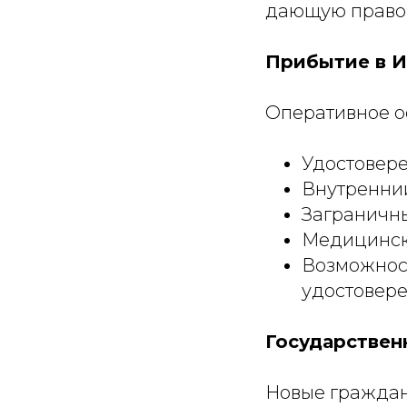
дающую право 
Прибытие в И
Оперативное о
Удостовере
Внутренний
Заграничны
Медицинск
Возможност
удостовер
Государствен
Новые граждан