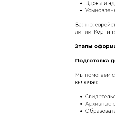
Вдовы и вд
Усыновленн
Важно: еврейс
линии. Корни 
Этапы оформл
Подготовка д
Мы помогаем с
включая:
Свидетельс
Архивные с
Образовате