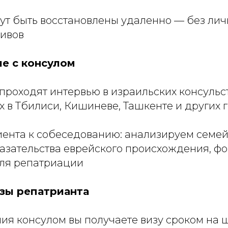
ут быть восстановлены удаленно — без лич
ивов
е с консулом
роходят интервью в израильских консульст
 в Тбилиси, Кишиневе, Ташкенте и других 
иента к собеседованию: анализируем семе
азательства еврейского происхождения, ф
ля репатриации
зы репатрианта
ия консулом вы получаете визу сроком на ш