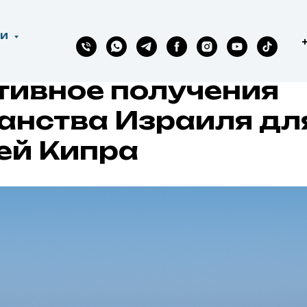
ГИ
тивное получения
анства Израиля дл
ей Кипра