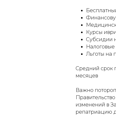
Бесплатный
Финансову
Медицинску
Курсы ивр
Субсидии н
Налоговые 
Льготы на 
Средний срок 
месяцев
Важно потороп
Правительство
изменений в За
репатриацию дл