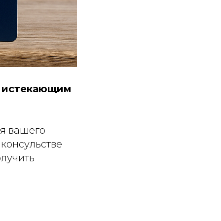
с истекающим
ия вашего
 консульстве
олучить