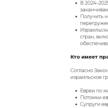
В 2024–202
заканчиваю
Получить н
перегружен
Израильски
стран, вкл
обеспечива
Кто имеет пр
Согласно Закон
израильское г
Евреи по м
Потомки ев
Супруги ев