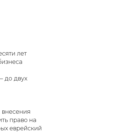
сяти лет
бизнеса
— до двух
ь внесения
ить право на
рых еврейский