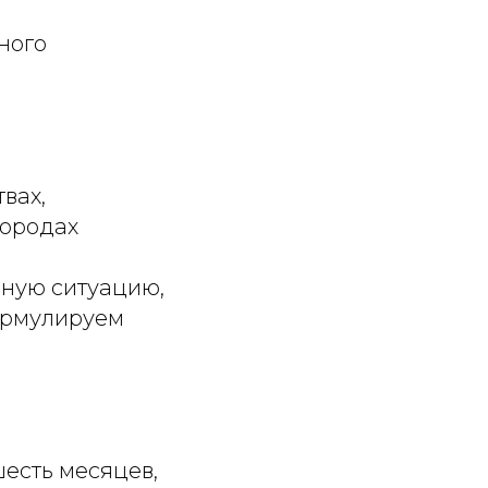
ного
вах,
городах
йную ситуацию,
ормулируем
есть месяцев,